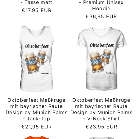
- Tasse matt
- Premium Unisex
Hoodie
Normaler
€17,95 EUR
Normaler
€36,95 EUR
Preis
Preis
Oktoberfest Maßkrüge
Oktoberfest Maßkrüge
mit bayrischer Raute
mit bayrischer Raute
Design by Munich Palms
Design by Munich Palms
- Tank-Top
- V-Neck Shirt
Normaler
Normaler
€21,95 EUR
€23,95 EUR
Preis
Preis