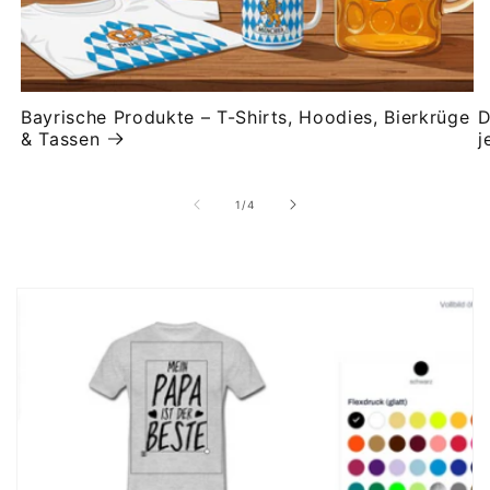
Bayrische Produkte – T-Shirts, Hoodies, Bierkrüge
D
& Tassen
j
von
1
/
4