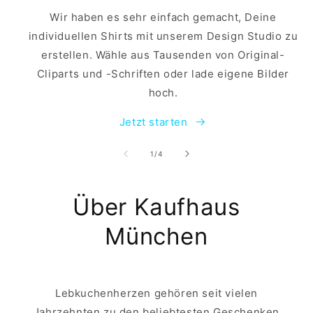
Wir haben es sehr einfach gemacht, Deine
individuellen Shirts mit unserem Design Studio zu
erstellen. Wähle aus Tausenden von Original-
Cliparts und -Schriften oder lade eigene Bilder
hoch.
Jetzt starten
von
1
/
4
Über Kaufhaus
München
Lebkuchenherzen gehören seit vielen
Jahrzehnten zu den beliebtesten Geschenken