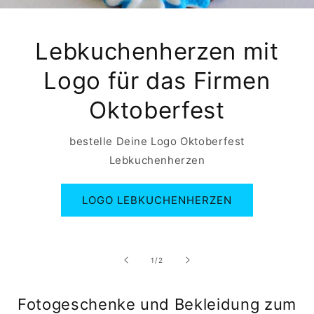
Lebkuchenherzen mit
Logo für das Firmen
Oktoberfest
bestelle Deine Logo Oktoberfest
Lebkuchenherzen
LOGO LEBKUCHENHERZEN
von
1
/
2
Fotogeschenke und Bekleidung zum