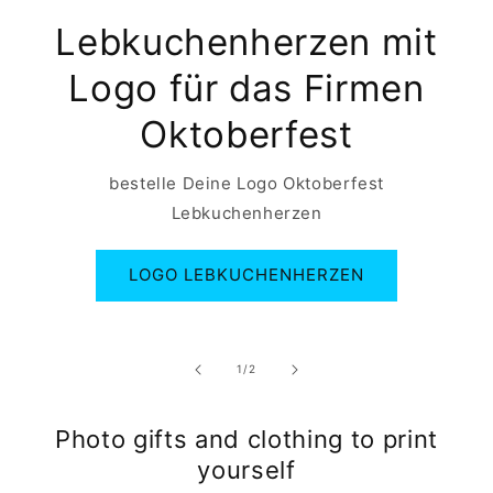
Lebkuchenherzen mit
Logo für das Firmen
Oktoberfest
bestelle Deine Logo Oktoberfest
Lebkuchenherzen
LOGO LEBKUCHENHERZEN
of
1
/
2
Photo gifts and clothing to print
yourself