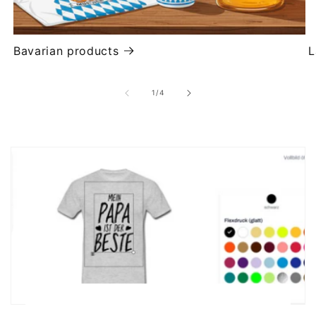
Bavarian products
L
of
1
/
4