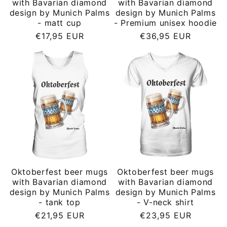
with Bavarian diamond
with Bavarian diamond
design by Munich Palms
design by Munich Palms
- matt cup
- Premium unisex hoodie
Regular
Regular
€17,95 EUR
€36,95 EUR
price
price
Oktoberfest beer mugs
Oktoberfest beer mugs
with Bavarian diamond
with Bavarian diamond
design by Munich Palms
design by Munich Palms
- tank top
- V-neck shirt
Regular
Regular
€21,95 EUR
€23,95 EUR
price
price