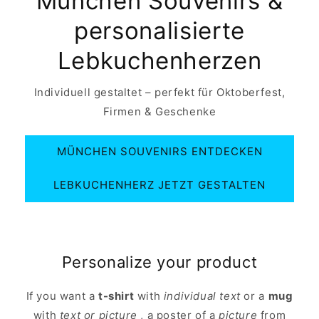
München Souvenirs &
personalisierte
Lebkuchenherzen
Individuell gestaltet – perfekt für Oktoberfest,
Firmen & Geschenke
MÜNCHEN SOUVENIRS ENTDECKEN
LEBKUCHENHERZ JETZT GESTALTEN
Personalize your product
If you want a
t-shirt
with
individual text
or a
mug
with
text or picture
, a poster of a
picture
from